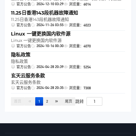
2024-12-10 03:29
提供了一条安全可靠的数字化转型之路。
官方公告
浏览量：6014
11.25日香港143段机器故障通知
11.25日香港143段机器故障通知
2024-11-26 03:55
官方公告
浏览量：4023
Linux 一键更换国内软件源
Linux 一键更换国内软件源
2024-10-16 00:30
官方公告
浏览量：4070
隐私政策
隐私政策
2024-04-28 20:39
官方公告
浏览量：5254
玄天云服务条款
玄天云服务条款
2024-04-28 20:35
官方公告
浏览量：7308
跳转
首页
1
2
尾页