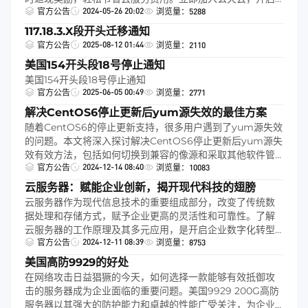
2024-05-26 20:02
您的省钱模式，享受专业和高效的云计算服务！
官方公告
浏览量：5288
117.18.3.X段开头迁移通知
2025-08-12 01:44
官方公告
浏览量：2110
美国154开头段18号停止通知
美国154开头段18号停止通知
2025-06-05 00:49
官方公告
浏览量：2771
解决CentOS6停止更新后yum源失效的最佳方案
随着CentOS6的停止更新支持，很多用户遇到了yum源失效
的问题。本文将深入探讨解决CentOS6停止更新后yum源失
效有效方法，包括如何切换到兼容的像源和采取其他软件管
2024-12-14 08:40
理替代方案确保系统的安全性和功能性继续维。
官方公告
浏览量：10083
云服务器：赋能企业创新，揭开现代科技的翅膀
云服务器作为现代信息技术的重要组成部分，改变了传统数
据处理和存储方式，赋予企业更高的灵活性和可靠性。了解
云服务器的工作原理及其多元应用，是开启企业数字化转型
2024-12-11 08:39
的重要一步。
官方公告
浏览量：8753
美国高防9929的好处
在网络攻击日益猖獗的今天，如何选择一款能够有效抵御攻
击的服务器成为企业面临的重要问题。美国9929 200G高防
服务器以其强大的防护能力和卓越的性能广受关注，为企业