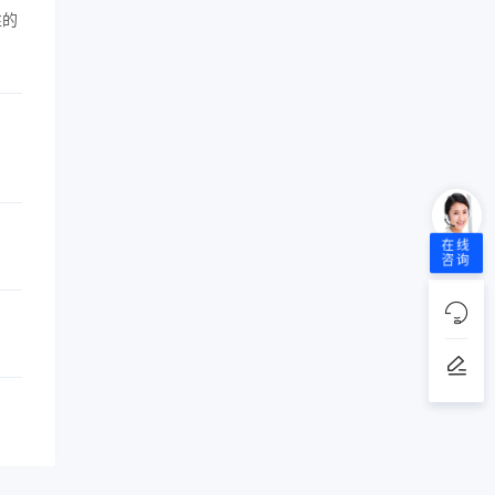
性的
在线
咨询