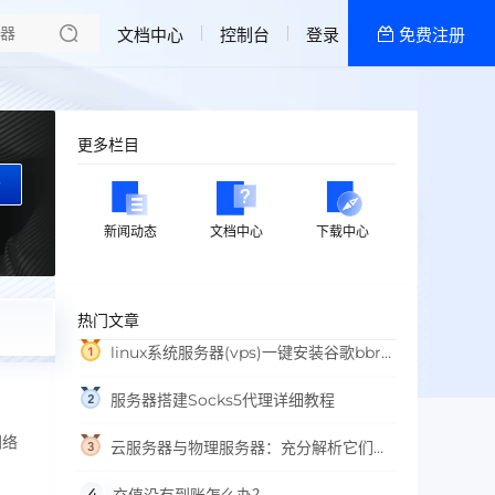
文档中心
控制台
登录
免费注册
全部产品
新闻资讯
帮助文档
更多栏目
热销推荐
索
香港双向CN2物理机
新闻动态
文档中心
下载中心
韩国双向CN2物理机
热门文章
香港CN2高配区
linux系统服务器(vps)一键安装谷歌bbr
香港CN2低配区
加速脚本
服务器搭建Socks5代理详细教程
美国高防-低配区
网络
云服务器与物理服务器：充分解析它们的
美国高防-高配区
区别与适用场景