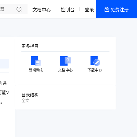
文档中心
控制台
登录
免费注册
全部产品
新闻资讯
帮助文档
更多栏目
热销推荐
香港双向CN2物理机
新闻动态
文档中心
下载中心
韩国双向CN2物理机
内进
香港CN2高配区
可能V
目录结构
全文
况。
香港CN2低配区
美国高防-低配区
美国高防-高配区