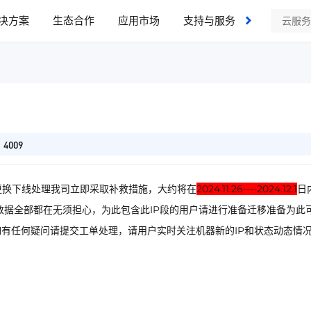
决方案
生态合作
应用市场
支持与服务
了解我们
4009
换下线处理我司立即采取补救措施，大约将在
2024.11.26----2024.12.1
日
P数据全部都在无须担心，为此包含此IP段的用户请进行准备迁移准备为此
如有任何疑问请提交工单处理，请用户实时关注机器新的IP和状态动态情