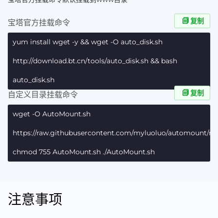
复制
宝塔官方挂载命令
yum install wget -y && wget -O auto_disk.sh
http://download.bt.cn/tools/auto_disk.sh && bash
auto_disk.sh
复制
自定义目录挂载命令
wget -O AutoMount.sh
https://raw.githubusercontent.com/myluoluo/automount/m
chmod 755 AutoMount.sh ./AutoMount.sh
注意事项