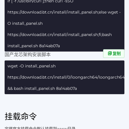
if [ -f /usr/bin/curl ];then curl -sSO
https://download.bt.cn/install/install_panel.sh;else wget -
O install_panel.sh
https://download.bt.cn/install/install_panel.sh;fi;bash
install_panel.sh 8a14ab07a
复制
国产龙芯架构安装脚本
wget -O install_panel.sh
https://download.bt.cn/install/0/loongarch64/loongarch64_in
&& bash install_panel.sh 8a14ab07a
挂载命令
宝塔官方挂载命令默认挂载到www目录