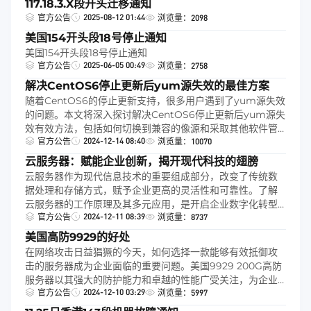
117.18.3.X段开头迁移通知
2025-08-12 01:44
官方公告
浏览量：2098
美国154开头段18号停止通知
美国154开头段18号停止通知
2025-06-05 00:49
官方公告
浏览量：2758
解决CentOS6停止更新后yum源失效的最佳方案
随着CentOS6的停止更新支持，很多用户遇到了yum源失效
的问题。本文将深入探讨解决CentOS6停止更新后yum源失
效有效方法，包括如何切换到兼容的像源和采取其他软件管
2024-12-14 08:40
理替代方案确保系统的安全性和功能性继续维。
官方公告
浏览量：10070
云服务器：赋能企业创新，揭开现代科技的翅膀
云服务器作为现代信息技术的重要组成部分，改变了传统数
据处理和存储方式，赋予企业更高的灵活性和可靠性。了解
云服务器的工作原理及其多元应用，是开启企业数字化转型
2024-12-11 08:39
的重要一步。
官方公告
浏览量：8737
美国高防9929的好处
在网络攻击日益猖獗的今天，如何选择一款能够有效抵御攻
击的服务器成为企业面临的重要问题。美国9929 200G高防
服务器以其强大的防护能力和卓越的性能广受关注，为企业
2024-12-10 03:29
提供了一条安全可靠的数字化转型之路。
官方公告
浏览量：5997