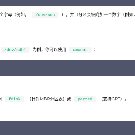
个字母（例如，
），并且分区会被附加一个数字（例如
/dev/sda
为例，你可以使用
:
/dev/sdb1
umount
C
用
（针对MBR分区表）或
（支持GPT）。
fdisk
parted
C