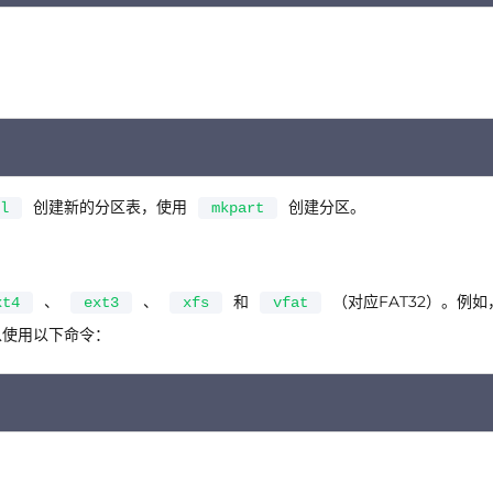
C
创建新的分区表，使用
创建分区。
l
mkpart
、
、
和
（对应FAT32）。例如
xt4
ext3
xfs
vfat
以使用以下命令：
C