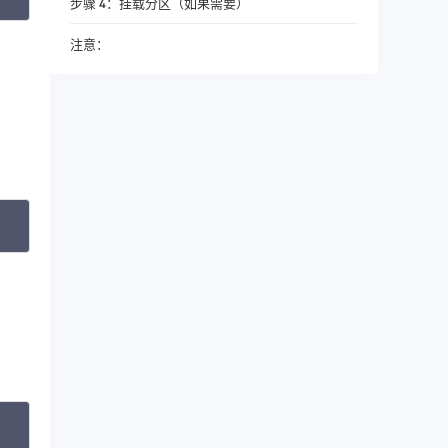
步骤 4：挂载分区（如果需要）
注意：
，
opy
opy