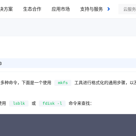
决方案
生态合作
应用市场
支持与服务
了解我们
3
用多种命令，下面是一个使用
工具进行格式化的通用步骤，以
mkfs
使用
或
命令来查找：
lsblk
fdisk -l
C