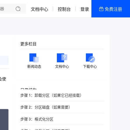
文档中心
控制台
登录
免费注册
全部产品
新闻资讯
帮助文档
更多栏目
热销推荐
香港双向CN2物理机
新闻动态
文档中心
下载中心
韩国双向CN2物理机
及使
香港CN2高配区
目录结构
步骤 1：卸载分区（如果它已经挂载）
香港CN2低配区
步骤 2：分区磁盘（如果需要）
美国高防-低配区
opy
步骤 3：格式化分区
美国高防-高配区