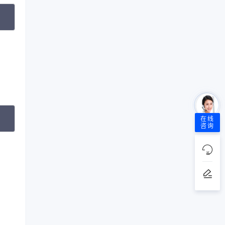
opy
opy
在线
咨询