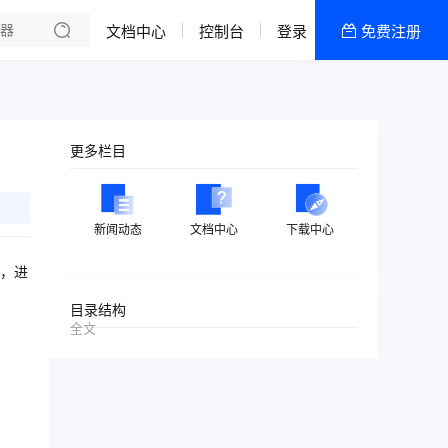
文档中心
控制台
登录
免费注册
全部产品
新闻资讯
帮助文档
更多栏目
热销推荐
香港双向CN2物理机
新闻动态
文档中心
下载中心
韩国双向CN2物理机
据，进
香港CN2高配区
目录结构
全文
香港CN2低配区
美国高防-低配区
美国高防-高配区