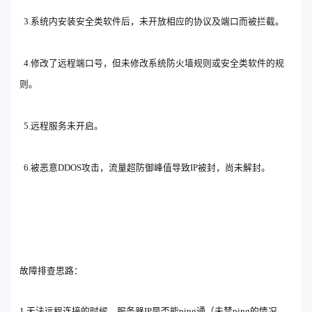
3.系统内安装安全类软件后，未开放相应的协议及端口而被拦截。
4.修改了远程端口号，但未修改系统防火墙规则或安全类软件的规
则。
5.远程服务未开启。
6.被恶意DDOS攻击，流量超防御峰值导致IP被封，尚未解封。
故障排查思路：
1.无法远程连接的时候，服务器IP是否能ping通（未禁ping的情况