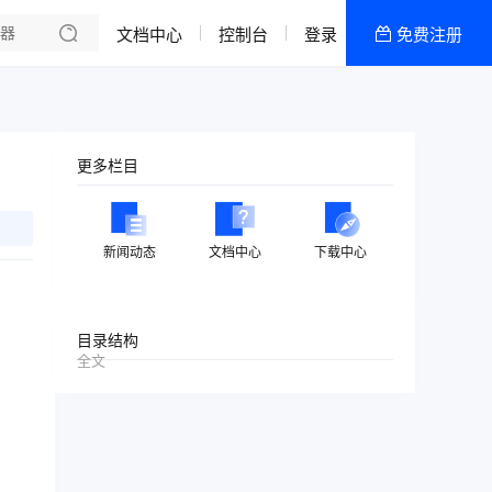
文档中心
控制台
登录
免费注册
全部产品
新闻资讯
帮助文档
更多栏目
热销推荐
香港双向CN2物理机
新闻动态
文档中心
下载中心
韩国双向CN2物理机
香港CN2高配区
目录结构
全文
香港CN2低配区
美国高防-低配区
美国高防-高配区